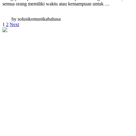
semua orang memiliki waktu atau kemampuan untuk …
by solusikomunikabahasa
1
2
Next
PT Solusi Komunika Bahasa
18 Office Park Lt. 25 Suite A2, Jl. TB Simatupang No.Kav. 18,
Jakarta Selatan, DKI Jakarta 12520 (Alamat Terdaftar)
Jl. Jagakarsa 1 No.51G, RW.2, Jagakarsa, Kec. Jagakarsa, Jakarta
Selatan, DKI Jakarta 12620 Indonesia (Alamat Layanan)
021-2753-2819
0812-1234-9459
info@kliktranslate.co.id
Layanan Kami
Penerjemah Tersumpah
Apostille