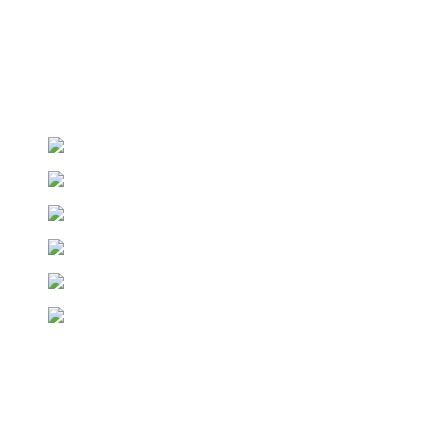
Pengiriman Dalam & Luar Negeri
Ikuti Sosial Media Kami
twitter
instagram
linkedin
youtube
facebook
Copyright © 2022
Klik Translate