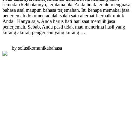
semudah kelihatannya, terutama jika Anda tidak terlalu menguasai
bahasa asal maupun bahasa terjemahan. Itu kenapa memakai jasa
penerjemah dokumen adalah salah satu alternatif terbaik untuk
Anda. Hanya saja, Anda harus hati-hati saat memilih jasa
penerjemah. Sebab, Anda pasti tidak mau menerima hasil yang
kurang akurat, pengerjaan yang kurang …
by solusikomunikabahasa
PT Solusi Komunika Bahasa
18 Office Park Lt. 25 Suite A2, Jl. TB Simatupang No.Kav. 18,
Jakarta Selatan, DKI Jakarta 12520 (Alamat Terdaftar)
Jl. Jagakarsa 1 No.51G, RW.2, Jagakarsa, Kec. Jagakarsa, Jakarta
Selatan, DKI Jakarta 12620 Indonesia (Alamat Layanan)
021-2753-2819
0812-1234-9459
info@kliktranslate.co.id
Layanan Kami